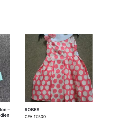
ton –
ROBES
idien
CFA
17.500