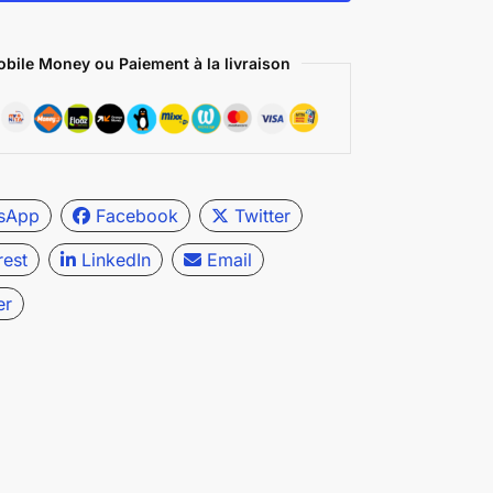
bile Money ou Paiement à la livraison
sApp
Facebook
Twitter
rest
LinkedIn
Email
er