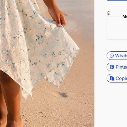
Mo
What
Pinte
Copi