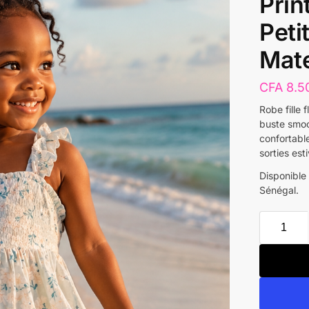
Prin
Petit
Mate
CFA
8.5
Robe fille 
buste smoc
confortabl
sorties est
Disponible
Sénégal.