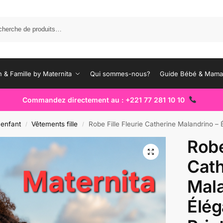
Rec
 & Famille by Maternita
Qui sommes-nous?
Guide Bébé & Mam
Commandez directement au : +221 77 281 10 10
 enfant
Vêtements fille
Robe Fille Fleurie Catherine Malandrino – Élég
/
/
Robe
Cath
Mala
Élé