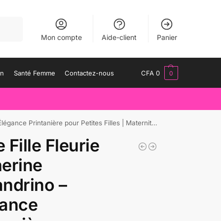
herche
Mon compte
Aide-client
Panier
an
Santé Femme
Contactez-nous
CFA
0
0
ance Printanière pour Petites Filles | Maternita Dakar
 Fille Fleurie
erine
ndrino –
gance